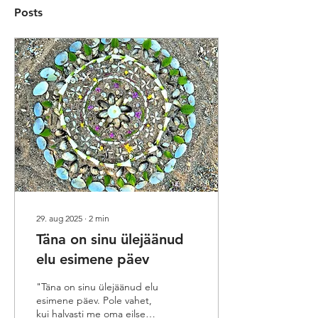
Posts
29. aug 2025
∙
2
min
Täna on sinu ülejäänud
elu esimene päev
"Täna on sinu ülejäänud elu
esimene päev. Pole vahet,
kui halvasti me oma eilse