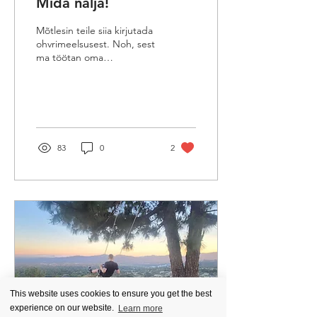
Mida nalja!
Mõtlesin teile siia kirjutada
ohvrimeelsusest. Noh, sest
ma töötan oma
ohvrimeelsusega praegu
käimasolevas toetusgrupis.
(Mulle väga...
83
0
2
This website uses cookies to ensure you get the best
experience on our website.
Learn more