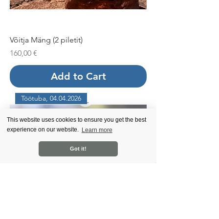
Võitja Mäng (2 piletit)
Price
160,00 €
Add to Cart
Töötuba, 04.04.2026
This website uses cookies to ensure you get the best
experience on our website.
Learn more
Got it!