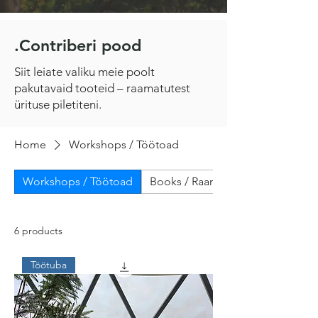
.Contriberi pood
Siit leiate valiku meie poolt
pakutavaid tooteid – raamatutest
ürituse piletiteni.
Home
Workshops / Töötoad
Workshops / Töötoad
Books / Raamatud
6 products
Töötuba