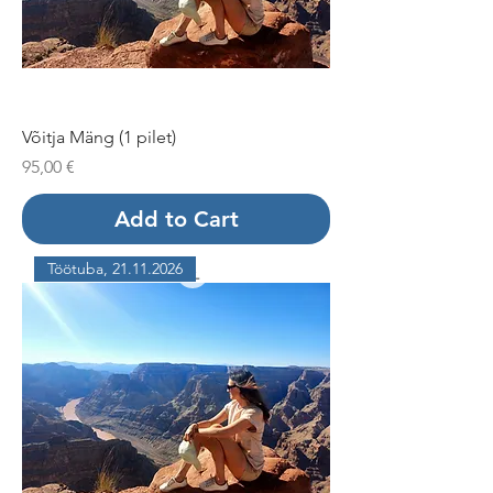
Võitja Mäng (1 pilet)
Price
95,00 €
Add to Cart
Töötuba, 21.11.2026