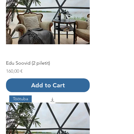
Edu Soovid (2 piletit)
Price
160,00 €
Add to Cart
Töötuba