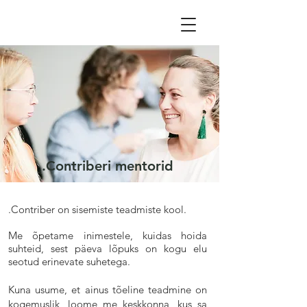
.Contriberi mentorid
.Contriber on sisemiste teadmiste kool.
Me õpetame inimestele, kuidas hoida
suhteid, sest päeva lõpuks on kogu elu
seotud erinevate suhetega.
Kuna usume, et ainus tõeline teadmine on
kogemuslik, loome me keskkonna, kus sa