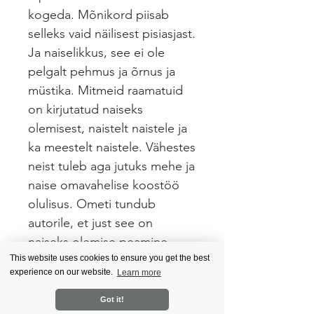
kogeda. Mõnikord piisab
selleks vaid näilisest pisiasjast.
Ja naiselikkus, see ei ole
pelgalt pehmus ja õrnus ja
müstika. Mitmeid raamatuid
on kirjutatud naiseks
olemisest, naistelt naistele ja
ka meestelt naistele. Vähestes
neist tuleb aga jutuks mehe ja
naise omavahelise koostöö
olulisus. Ometi tundub
autorile, et just see on
naiseks olemise peamine
eesmärk - teha koostööd
This website uses cookies to ensure you get the best
experience on our website.
Learn more
iseendaga, oma vastaspoole,
st mehega ja ümbritseva
Got it!