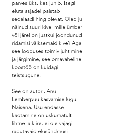
parves üks, kes juhib. Isegi
eluta asjadel paistab
sedalaadi hing olevat. Oled ju
näinud suuri kive, mille ümber
või järel on justkui joondunud
ridamisi väiksemaid kive? Aga
see looduses toimiv juhtimine
ja järgimine, see omavaheline
koostöö on kuidagi
teistsugune.
See on autori, Anu
Lemberpuu kasvamise lugu.
Naisena. Usu endasse
kaotamine on uskumatult
lihtne ja kiire, ei ole vajagi
raputavaid elusündmusi