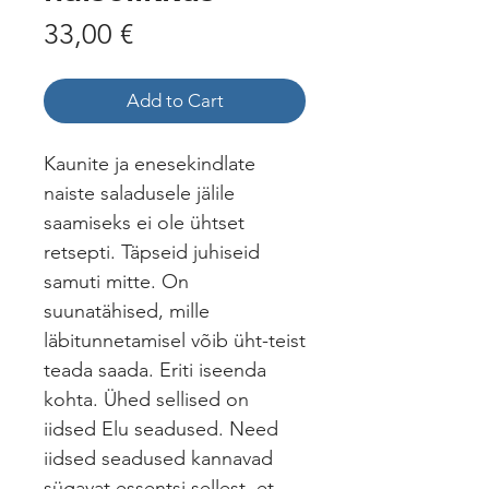
Price
33,00 €
Add to Cart
Kaunite ja enesekindlate
naiste saladusele jälile
saamiseks ei ole ühtset
retsepti. Täpseid juhiseid
samuti mitte. On
suunatähised, mille
läbitunnetamisel võib üht-teist
teada saada. Eriti iseenda
kohta. Ühed sellised on
iidsed Elu seadused. Need
iidsed seadused kannavad
sügavat essentsi sellest, et