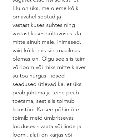
Elu on üks, me oleme kõik
omavahel seotud ja
vastastikuses suhtes ning
vastastikuses sõltuvuses. Ja
mitte ainult meie, inimesed,
vaid kõik, mis siin maailmas
olemas on. Olgu see siis taim
või loom või miks mitte klaver
su toa nurgas. Iidsed
seadused ütlevad ka, et üks
peab juhtima ja teine peab
toetama, sest siis toimub
koostöö. Ka see põhimõte
toimib meid ümbritsevas
looduses - vaata või linde ja
loomi, alati on karjas või