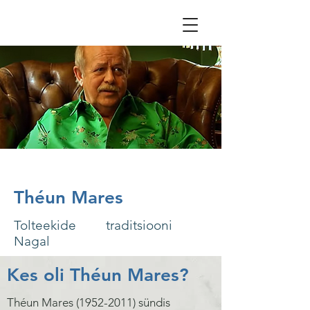
Théun Mares
Tolteekide traditsiooni
Nagal
Kes oli
Théun Mares?
Théun Mares
(1952-2011)
sündis