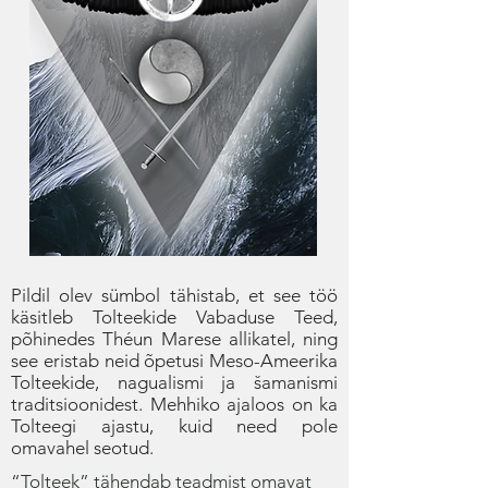
Pildil olev sümbol tähistab, et see töö
käsitleb Tolteekide Vabaduse Teed,
põhinedes Théun Marese allikatel, ning
see eristab neid õpetusi Meso-Ameerika
Tolteekide, nagualismi ja šamanismi
traditsioonidest. Mehhiko ajaloos on ka
Tolteegi ajastu, kuid need pole
omavahel seotud.
“Tolteek” tähendab teadmist omavat