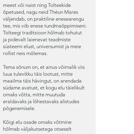
meest või naist ning Tolteekide
õpetused, nagu neid Théun Mares
väljendab, on praktiline enesearengu
tee, mis viib enese tundmaõppimiseni.
Tolteegi traditsioon hõlmab tohutut
ja pidevalt laienevat teadmiste
süsteemi elust, universumist ja meie
rollist neis mõlemas.
Tema sõnum on, et ainus võimalik viis
luua tulevikku täis lootust, mitte
maailma täis hävingut, on arendada
südame avatust, et kogu elu täielikult
omaks võtta, mitte muutuda
eraldavaks ja lõhestavaks alistudes
põgenemisele.
Kõigi elu osade omaks võtmine
hõlmab väljakutsetega otseselt