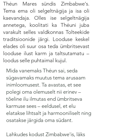
Théun Mares sündis Zimbabwe's.
Tema ema oli selgeltnägija ja isa oli
kaevandaja. Olles ise selgeltnägija
annetega, koolitati ka Théuni juba
varakult selles valdkonnas Tolteekide
traditsioonide järgi. Looduse keskel
elades oli suur osa teda ümbritsevast
looduse ilust karm ja taltsutamatu –
loodus selle puhtaimal kujul.
Mida vanemaks Théun sai, seda
sügavamaks muutus tema arusaam
inimloomusest. Ta avastas, et see
polegi oma olemuselt nii erinev –
tõeline ilu ilmutas end ümbritseva
karmuse sees – eeldusel, et elu
elatakse lihtsalt ja harmooniliselt ning
osatakse järgida oma südant.
Lahkudes kodust Zimbabwe'is, läks