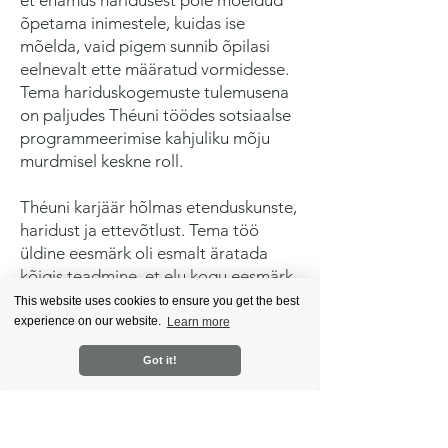
et enamus haridusest pole mõeldud
õpetama inimestele, kuidas ise
mõelda, vaid pigem sunnib õpilasi
eelnevalt ette määratud vormidesse.
Tema hariduskogemuste tulemusena
on paljudes Théuni töödes sotsiaalse
programmeerimise kahjuliku mõju
murdmisel keskne roll.
Théuni karjäär hõlmas etenduskunste,
haridust ja ettevõtlust. Tema töö
üldine eesmärk oli esmalt äratada
kõigis teadmine, et elu kogu eesmärk
on teadvuse areng, ja teiseks
This website uses cookies to ensure you get the best
süvendada arusaamist, kuidas seda
experience on our website.
Learn more
saavutada.
Got it!
Oma elu jooksul kasutas Théun
selgeltnägija võimeid ja väljaõpet, et
avastada kõige olulisemad tõed, mis