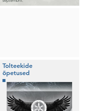
septembril.
Tolteekide
õpetused