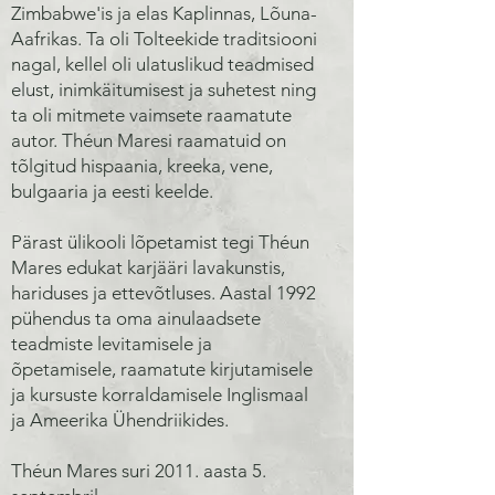
Zimbabwe'is ja elas Kaplinnas, Lõuna-
Aafrikas. Ta oli Tolteekide traditsiooni
nagal, kellel oli ulatuslikud teadmised
elust, inimkäitumisest ja suhetest ning
ta oli mitmete vaimsete raamatute
autor. Théun Maresi raamatuid on
tõlgitud hispaania, kreeka, vene,
bulgaaria ja eesti keelde.
Pärast ülikooli lõpetamist tegi Théun
Mares edukat karjääri lavakunstis,
hariduses ja ettevõtluses. Aastal 1992
pühendus ta oma ainulaadsete
teadmiste levitamisele ja
õpetamisele, raamatute kirjutamisele
ja kursuste korraldamisele Inglismaal
ja Ameerika Ühendriikides.
Théun Mares suri 2011. aasta 5.