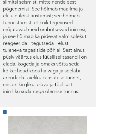
silmitsi seismist, mitte nende eest
põgenemist. See hõlmab maailma ja
elu üleüldist austamist; see hõlmab
tunnustamist, et kõik tegevused
mõjutavad meid ümbritsevaid inimesi,
ja see hõlmab ka pidevat valmisolekut
reageerida - tegutseda - elust
tuleneva tagasiside põhjal. Sest ainus
püsiv väärtus elus füüsilisel tasandil on
elada, kogeda ja omaks võtta seda
kõike: head koos halvaga ja seeläbi
arendada täieliku kaasatuse tunnet,
mis on kirgliku, elava ja tõeliselt
inimliku südamega olemise tunnus.