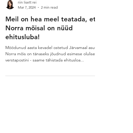
riin lisett rei
Mar 7, 2024
2 min read
Meil on hea meel teatada, et
Norra mõisal on nüüd
ehitusluba!
Möödunud aasta kevadel ostetud Järvamaal asuv
Norra mõis on tänaseks jõudnud esimese olulise
verstapostini - saame tähistada ehitusloa...