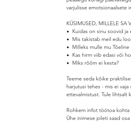
varjulisse emotsionaalsete 
KÜSIMUSED, MILLELE SA 
Kuidas on sinu soovid j
Mis takistab meil edu lo
Milleks mulle mu Tõeline
Kas hirm viib edasi või h
Miks rõõm ei kesta?​
Teeme seda kõike praktilis
harjutusi tehes - mis ei vaja
ettevalmistust. Tule lihtsalt
Rohkem infot töötoa kohta
Ühe inimese pileti saad os