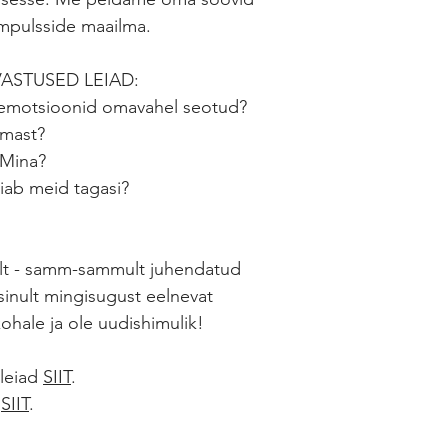
impulsside maailma.
VASTUSED LEIAD:
a emotsioonid omavahel seotud?
omast?
 Mina?
oiab meid tagasi?
elt - samm-sammult juhendatud
 sinult mingisugust eelnevat
 kohale ja ole uudishimulik!
 leiad
SIIT
.
a
SIIT
.