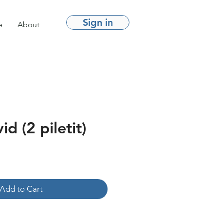
Sign in
e
About
d (2 piletit)
e
Add to Cart