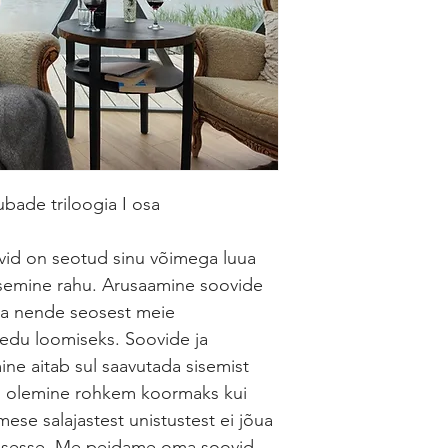
bade triloogia I osa
ovid on seotud sinu võimega luua
sisemine rahu. Arusaamine soovide
ja nende seosest meie
edu loomiseks. Soovide ja
ine aitab sul saavutada sisemist
as olemine rohkem koormaks kui
mese salajastest unistustest ei jõua
usesse. Me peidame oma soovid